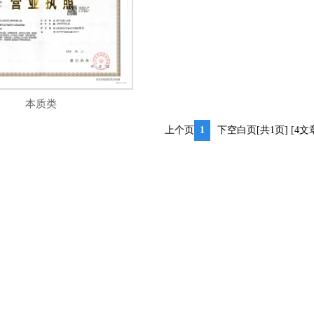
本质类
上个页
1
下空白页[共1页] [4文