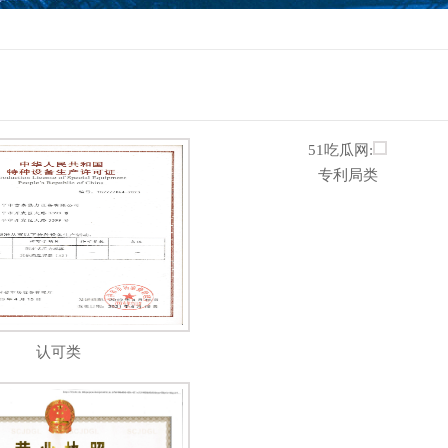
51吃瓜网:
专利局类
认可类