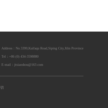
Address：No.3399,Kaifaqu Road,Siping City,Jilin Province
Tel：+86 (0) 434-3598880
E-mail：jtxiaoshou@163.com
一切