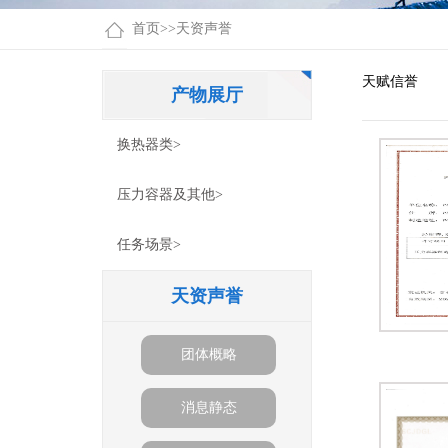
首页
>>
天资声誉
天赋信誉
产物展厅
换热器类
>
压力容器及其他
>
任务场景
>
天资声誉
团体概略
消息静态